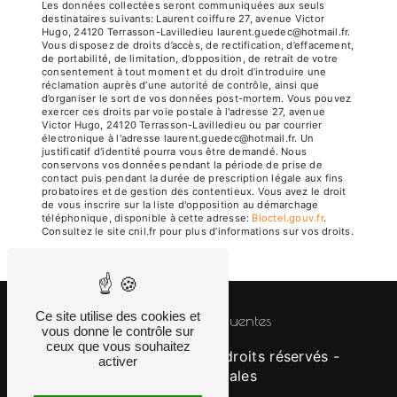
Les données collectées seront communiquées aux seuls
destinataires suivants: Laurent coiffure 27, avenue Victor
Hugo, 24120 Terrasson-Lavilledieu laurent.guedec@hotmail.fr.
Vous disposez de droits d’accès, de rectification, d’effacement,
de portabilité, de limitation, d’opposition, de retrait de votre
consentement à tout moment et du droit d’introduire une
réclamation auprès d’une autorité de contrôle, ainsi que
d’organiser le sort de vos données post-mortem. Vous pouvez
exercer ces droits par voie postale à l'adresse 27, avenue
Victor Hugo, 24120 Terrasson-Lavilledieu ou par courrier
électronique à l'adresse laurent.guedec@hotmail.fr. Un
justificatif d'identité pourra vous être demandé. Nous
conservons vos données pendant la période de prise de
contact puis pendant la durée de prescription légale aux fins
probatoires et de gestion des contentieux. Vous avez le droit
de vous inscrire sur la liste d'opposition au démarchage
téléphonique, disponible à cette adresse:
Bloctel.gouv.fr
.
Consultez le site cnil.fr pour plus d’informations sur vos droits.
Ce site utilise des cookies et
Recherches fréquentes
vous donne le contrôle sur
ceux que vous souhaitez
©
Vistalid
- 2026 - Tous droits réservés -
activer
Mentions légales