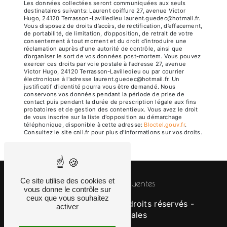
Les données collectées seront communiquées aux seuls
destinataires suivants: Laurent coiffure 27, avenue Victor
Hugo, 24120 Terrasson-Lavilledieu laurent.guedec@hotmail.fr.
Vous disposez de droits d’accès, de rectification, d’effacement,
de portabilité, de limitation, d’opposition, de retrait de votre
consentement à tout moment et du droit d’introduire une
réclamation auprès d’une autorité de contrôle, ainsi que
d’organiser le sort de vos données post-mortem. Vous pouvez
exercer ces droits par voie postale à l'adresse 27, avenue
Victor Hugo, 24120 Terrasson-Lavilledieu ou par courrier
électronique à l'adresse laurent.guedec@hotmail.fr. Un
justificatif d'identité pourra vous être demandé. Nous
conservons vos données pendant la période de prise de
contact puis pendant la durée de prescription légale aux fins
probatoires et de gestion des contentieux. Vous avez le droit
de vous inscrire sur la liste d'opposition au démarchage
téléphonique, disponible à cette adresse:
Bloctel.gouv.fr
.
Consultez le site cnil.fr pour plus d’informations sur vos droits.
Ce site utilise des cookies et
Recherches fréquentes
vous donne le contrôle sur
ceux que vous souhaitez
©
Vistalid
- 2026 - Tous droits réservés -
activer
Mentions légales