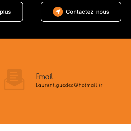
 plus
Contactez-nous
Email
laurent.guedec@hotmail.fr