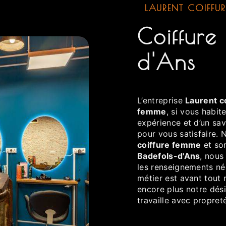
LAURENT COIFFUR
coiffure femme à Badefols-
d'Ans
L’entreprise
Laurent c
femme
, si vous habit
expérience et d’un sav
pour vous satisfaire.
coiffure femme
et som
Badefols-d'Ans
, nous
les renseignements né
métier est avant tout 
encore plus notre dési
travaille avec propreté