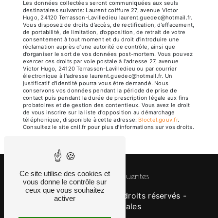
Les données collectées seront communiquées aux seuls
destinataires suivants: Laurent coiffure 27, avenue Victor
Hugo, 24120 Terrasson-Lavilledieu laurent.guedec@hotmail.fr.
Vous disposez de droits d’accès, de rectification, d’effacement,
de portabilité, de limitation, d’opposition, de retrait de votre
consentement à tout moment et du droit d’introduire une
réclamation auprès d’une autorité de contrôle, ainsi que
d’organiser le sort de vos données post-mortem. Vous pouvez
exercer ces droits par voie postale à l'adresse 27, avenue
Victor Hugo, 24120 Terrasson-Lavilledieu ou par courrier
électronique à l'adresse laurent.guedec@hotmail.fr. Un
justificatif d'identité pourra vous être demandé. Nous
conservons vos données pendant la période de prise de
contact puis pendant la durée de prescription légale aux fins
probatoires et de gestion des contentieux. Vous avez le droit
de vous inscrire sur la liste d'opposition au démarchage
téléphonique, disponible à cette adresse:
Bloctel.gouv.fr
.
Consultez le site cnil.fr pour plus d’informations sur vos droits.
Ce site utilise des cookies et
Recherches fréquentes
vous donne le contrôle sur
ceux que vous souhaitez
©
Vistalid
- 2026 - Tous droits réservés -
activer
Mentions légales