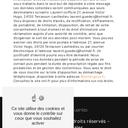
sous-traitants dans le seul but de répondre à votre message.
Les données collectées seront communiquées aux seuls
destinataires suivants: Laurent coiffure 27, avenue Victor
Hugo, 24120 Terrasson-Lavilledieu laurent.guedec@hotmail.fr.
Vous disposez de droits d’accès, de rectification, d’effacement,
de portabilité, de limitation, d’opposition, de retrait de votre
consentement à tout moment et du droit d’introduire une
réclamation auprès d’une autorité de contrôle, ainsi que
d’organiser le sort de vos données post-mortem. Vous pouvez
exercer ces droits par voie postale à l'adresse 27, avenue
Victor Hugo, 24120 Terrasson-Lavilledieu ou par courrier
électronique à l'adresse laurent.guedec@hotmail.fr. Un
justificatif d'identité pourra vous être demandé. Nous
conservons vos données pendant la période de prise de
contact puis pendant la durée de prescription légale aux fins
probatoires et de gestion des contentieux. Vous avez le droit
de vous inscrire sur la liste d'opposition au démarchage
téléphonique, disponible à cette adresse:
Bloctel.gouv.fr
.
Consultez le site cnil.fr pour plus d’informations sur vos droits.
Ce site utilise des cookies et
Recherches fréquentes
vous donne le contrôle sur
ceux que vous souhaitez
©
Vistalid
- 2026 - Tous droits réservés -
activer
Mentions légales