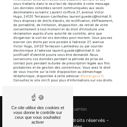
sous-traitants dans le seul but de répondre à votre message.
Les données collectées seront communiquées aux seuls
destinataires suivants: Laurent coiffure 27, avenue Victor
Hugo, 24120 Terrasson-Lavilledieu laurent.guedec@hotmail.fr.
Vous disposez de droits d’accès, de rectification, d’effacement,
de portabilité, de limitation, d’opposition, de retrait de votre
consentement à tout moment et du droit d’introduire une
réclamation auprès d’une autorité de contrôle, ainsi que
d’organiser le sort de vos données post-mortem. Vous pouvez
exercer ces droits par voie postale à l'adresse 27, avenue
Victor Hugo, 24120 Terrasson-Lavilledieu ou par courrier
électronique à l'adresse laurent.guedec@hotmail.fr. Un
justificatif d'identité pourra vous être demandé. Nous
conservons vos données pendant la période de prise de
contact puis pendant la durée de prescription légale aux fins
probatoires et de gestion des contentieux. Vous avez le droit
de vous inscrire sur la liste d'opposition au démarchage
téléphonique, disponible à cette adresse:
Bloctel.gouv.fr
.
Consultez le site cnil.fr pour plus d’informations sur vos droits.
Ce site utilise des cookies et
Recherches fréquentes
vous donne le contrôle sur
ceux que vous souhaitez
©
Vistalid
- 2026 - Tous droits réservés -
activer
Mentions légales