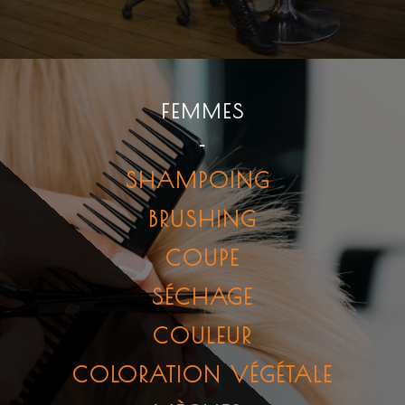
FEMMES
-
SHAMPOING
BRUSHING
COUPE
SÉCHAGE
COULEUR
COLORATION VÉGÉTALE