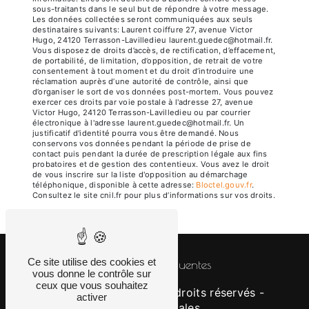
sous-traitants dans le seul but de répondre à votre message.
Les données collectées seront communiquées aux seuls
destinataires suivants: Laurent coiffure 27, avenue Victor
Hugo, 24120 Terrasson-Lavilledieu laurent.guedec@hotmail.fr.
Vous disposez de droits d’accès, de rectification, d’effacement,
de portabilité, de limitation, d’opposition, de retrait de votre
consentement à tout moment et du droit d’introduire une
réclamation auprès d’une autorité de contrôle, ainsi que
d’organiser le sort de vos données post-mortem. Vous pouvez
exercer ces droits par voie postale à l'adresse 27, avenue
Victor Hugo, 24120 Terrasson-Lavilledieu ou par courrier
électronique à l'adresse laurent.guedec@hotmail.fr. Un
justificatif d'identité pourra vous être demandé. Nous
conservons vos données pendant la période de prise de
contact puis pendant la durée de prescription légale aux fins
probatoires et de gestion des contentieux. Vous avez le droit
de vous inscrire sur la liste d'opposition au démarchage
téléphonique, disponible à cette adresse:
Bloctel.gouv.fr
.
Consultez le site cnil.fr pour plus d’informations sur vos droits.
Ce site utilise des cookies et
Recherches fréquentes
vous donne le contrôle sur
ceux que vous souhaitez
©
Vistalid
- 2026 - Tous droits réservés -
activer
Mentions légales