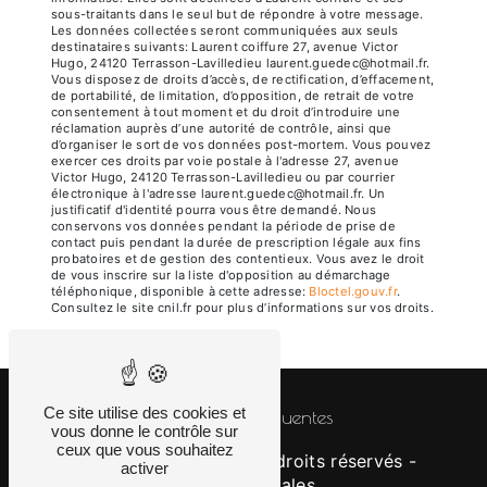
sous-traitants dans le seul but de répondre à votre message.
Les données collectées seront communiquées aux seuls
destinataires suivants: Laurent coiffure 27, avenue Victor
Hugo, 24120 Terrasson-Lavilledieu laurent.guedec@hotmail.fr.
Vous disposez de droits d’accès, de rectification, d’effacement,
de portabilité, de limitation, d’opposition, de retrait de votre
consentement à tout moment et du droit d’introduire une
réclamation auprès d’une autorité de contrôle, ainsi que
d’organiser le sort de vos données post-mortem. Vous pouvez
exercer ces droits par voie postale à l'adresse 27, avenue
Victor Hugo, 24120 Terrasson-Lavilledieu ou par courrier
électronique à l'adresse laurent.guedec@hotmail.fr. Un
justificatif d'identité pourra vous être demandé. Nous
conservons vos données pendant la période de prise de
contact puis pendant la durée de prescription légale aux fins
probatoires et de gestion des contentieux. Vous avez le droit
de vous inscrire sur la liste d'opposition au démarchage
téléphonique, disponible à cette adresse:
Bloctel.gouv.fr
.
Consultez le site cnil.fr pour plus d’informations sur vos droits.
Ce site utilise des cookies et
Recherches fréquentes
vous donne le contrôle sur
ceux que vous souhaitez
©
Vistalid
- 2026 - Tous droits réservés -
activer
Mentions légales