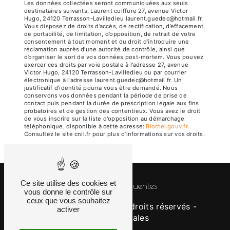
Les données collectées seront communiquées aux seuls
destinataires suivants: Laurent coiffure 27, avenue Victor
Hugo, 24120 Terrasson-Lavilledieu laurent.guedec@hotmail.fr.
Vous disposez de droits d’accès, de rectification, d’effacement,
de portabilité, de limitation, d’opposition, de retrait de votre
consentement à tout moment et du droit d’introduire une
réclamation auprès d’une autorité de contrôle, ainsi que
d’organiser le sort de vos données post-mortem. Vous pouvez
exercer ces droits par voie postale à l'adresse 27, avenue
Victor Hugo, 24120 Terrasson-Lavilledieu ou par courrier
électronique à l'adresse laurent.guedec@hotmail.fr. Un
justificatif d'identité pourra vous être demandé. Nous
conservons vos données pendant la période de prise de
contact puis pendant la durée de prescription légale aux fins
probatoires et de gestion des contentieux. Vous avez le droit
de vous inscrire sur la liste d'opposition au démarchage
téléphonique, disponible à cette adresse:
Bloctel.gouv.fr
.
Consultez le site cnil.fr pour plus d’informations sur vos droits.
Ce site utilise des cookies et
Recherches fréquentes
vous donne le contrôle sur
ceux que vous souhaitez
©
Vistalid
- 2026 - Tous droits réservés -
activer
Mentions légales