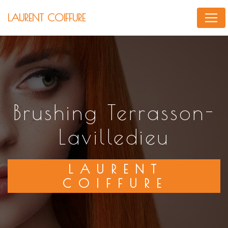
Panneau de gestion des cookies
LAURENT COIFFURE
brushing Terrasson-
Lavilledieu
LAURENT
COIFFURE